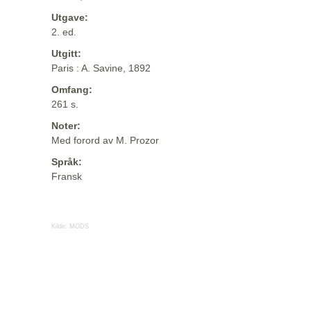
Utgave:
2. ed.
Utgitt:
Paris : A. Savine, 1892
Omfang:
261 s.
Noter:
Med forord av M. Prozor
Språk:
Fransk
Kilde:
MODS