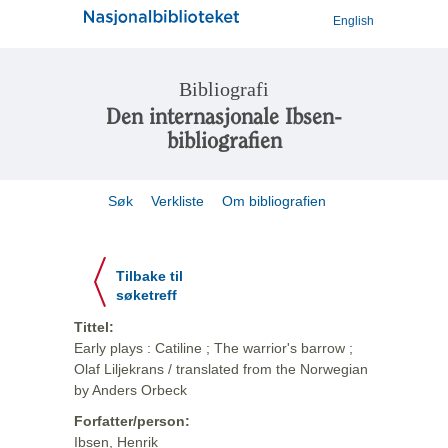
English
Bibliografi
Den internasjonale Ibsen-
bibliografien
Søk
Verkliste
Om bibliografien
Tilbake til
søketreff
Tittel:
Early plays : Catiline ; The warrior's barrow ;
Olaf Liljekrans / translated from the Norwegian
by Anders Orbeck
Forfatter/person:
Ibsen, Henrik