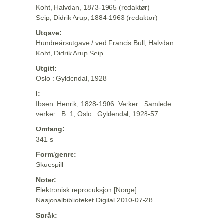
Koht, Halvdan, 1873-1965 (redaktør)
Seip, Didrik Arup, 1884-1963 (redaktør)
Utgave:
Hundreårsutgave / ved Francis Bull, Halvdan
Koht, Didrik Arup Seip
Utgitt:
Oslo : Gyldendal, 1928
I:
Ibsen, Henrik, 1828-1906: Verker : Samlede
verker : B. 1, Oslo : Gyldendal, 1928-57
Omfang:
341 s.
Form/genre:
Skuespill
Noter:
Elektronisk reproduksjon [Norge]
Nasjonalbiblioteket Digital 2010-07-28
Språk: