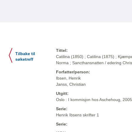
Tittel:
Tilbake til
Catilina (1850) ; Catilina (1875) ; Kjæ
søketreff
Norma ; Sancthansnatten / edering Chris
Forfatter/person:
Ibsen, Henrik
Janss, Christian
Utgitt:
Oslo : I kommisjon hos Aschehoug, 2005
Serie:
Henrik Ibsens skrifter 1
Serie: