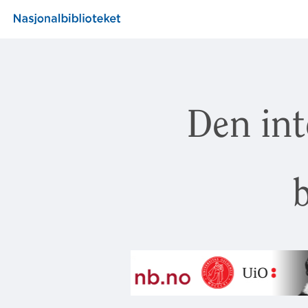
Den int
b