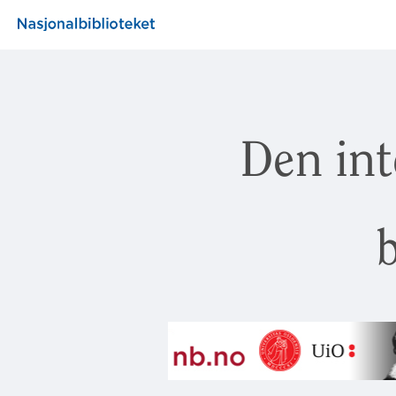
Den int
b