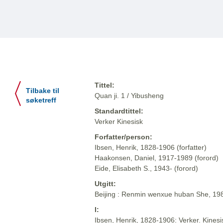
Tittel:
Tilbake til
Quan ji. 1 / Yibusheng
søketreff
Standardtittel:
Verker Kinesisk
Forfatter/person:
Ibsen, Henrik, 1828-1906 (forfatter)
Haakonsen, Daniel, 1917-1989 (forord)
Eide, Elisabeth S., 1943- (forord)
Utgitt:
Beijing : Renmin wenxue huban She, 19
I:
Ibsen, Henrik, 1828-1906: Verker. Kinesi