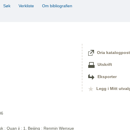
Søk
Verkliste
Om bibliografien
Oria katalogpost
Utskrift
Eksporter
Legg i Mitt utval
86
sk : Quan ji : 1, Beijing : Renmin Wenxue