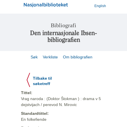
English
Bibliografi
Den internasjonale Ibsen-
bibliografien
Søk
Verkliste
Om bibliografien
Tilbake til
søketreff
Tittel:
Vrag naroda : (Doktor Štokman ) : drama v 5
dejstvijach / perevod N. Mirovic
Standardtittel:
En folkefiende