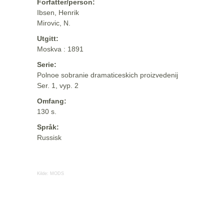
Forfatter/person:
Ibsen, Henrik
Mirovic, N.
Utgitt:
Moskva : 1891
Serie:
Polnoe sobranie dramaticeskich proizvedenij
Ser. 1, vyp. 2
Omfang:
130 s.
Språk:
Russisk
Kilde:
MODS