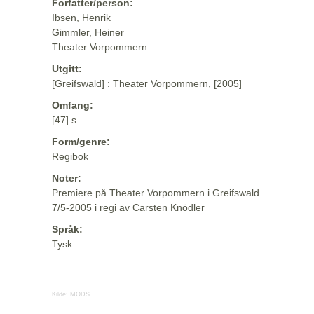
Forfatter/person:
Ibsen, Henrik
Gimmler, Heiner
Theater Vorpommern
Utgitt:
[Greifswald] : Theater Vorpommern, [2005]
Omfang:
[47] s.
Form/genre:
Regibok
Noter:
Premiere på Theater Vorpommern i Greifswald
7/5-2005 i regi av Carsten Knödler
Språk:
Tysk
Kilde:
MODS