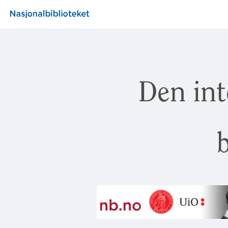
Den int
b