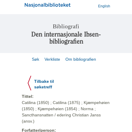
English
Bibliografi
Den internasjonale Ibsen-
bibliografien
Søk
Verkliste
Om bibliografien
Tilbake til
søketreff
Tittel:
Catilina (1850) ; Catilina (1875) ; Kjæmpehøien
(1850) ; Kjæmpehøien (1854) ; Norma ;
Sancthansnatten / edering Christian Janss
(ansv.)
Forfatter/person: