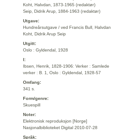
Koht, Halvdan, 1873-1965 (redaktør)
Seip, Didrik Arup, 1884-1963 (redaktør)
Utgave:
Hundreårsutgave / ved Francis Bull, Halvdan
Koht, Didrik Arup Seip
Utgitt:
Oslo : Gyldendal, 1928
I:
Ibsen, Henrik, 1828-1906: Verker : Samlede
verker : B. 1, Oslo : Gyldendal, 1928-57
Omfang:
341 s.
Form/genre:
Skuespill
Noter:
Elektronisk reproduksjon [Norge]
Nasjonalbiblioteket Digital 2010-07-28
Språk: