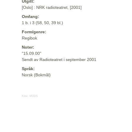
Utgitt:
[Oslo] : NRK radioteatret, [2001]
Omfang:
1 b. i 3 (58, 50, 39 bl.)
Form/genre:
Regibok
Noter:
"15.09.00"
Sendt av Radioteatret i september 2001
Språk:
Norsk (Bokmål)
Kilde:
MODS