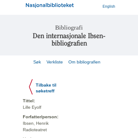
English
Bibliografi
Den internasjonale Ibsen-
bibliografien
Søk
Verkliste
Om bibliografien
Tilbake til
søketreff
Tittel:
Lille Eyolf
Forfatter/person:
Ibsen, Henrik
Radioteatret