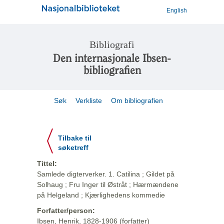
English
Bibliografi
Den internasjonale Ibsen-
bibliografien
Søk
Verkliste
Om bibliografien
Tilbake til
søketreff
Tittel:
Samlede digterverker. 1. Catilina ; Gildet på
Solhaug ; Fru Inger til Østråt ; Hærmændene
på Helgeland ; Kjærlighedens kommedie
Forfatter/person:
Ibsen, Henrik, 1828-1906 (forfatter)