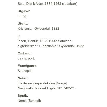
Seip, Didrik Arup, 1884-1963 (redaktør)
Utgave:
5. utg.
Utgitt:
Kristiania : Gyldendal, 1922
I:
Ibsen, Henrik, 1828-1906: Samlede
digterverker : 1, Kristiania : Gyldendal, 1922
Omfang:
397 s. port.
Form/genre:
Skuespill
Noter:
Elektronisk reproduksjon [Norge]
Nasjonalbiblioteket Digital 2017-02-21
Språk:
Norsk (Bokmål)