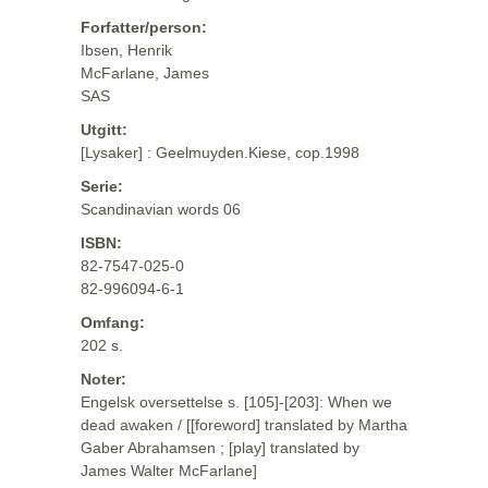
Forfatter/person:
Ibsen, Henrik
McFarlane, James
SAS
Utgitt:
[Lysaker] : Geelmuyden.Kiese, cop.1998
Serie:
Scandinavian words 06
ISBN:
82-7547-025-0
82-996094-6-1
Omfang:
202 s.
Noter:
Engelsk oversettelse s. [105]-[203]: When we
dead awaken / [[foreword] translated by Martha
Gaber Abrahamsen ; [play] translated by
James Walter McFarlane]