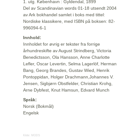
1. utg. København : Gyldendal, 1899
Del av Scandinavian words 01-18 utsendt 2004
av Ark bokhandel samlet i boks med tittel:
Nordiske klassikere, med ISBN på boksen: 82-
996094-6-1
Innhold:
Innholdet for øvrig er tekster fra forrige
århundreskifte av August Strindberg, Victoria
Benedictsson, Ola Hansson, Anne Charlotte
Lefler, Oscar Levertin, Selma Lagerlöf, Herman
Bang, Georg Brandes, Gustav Wied, Henrik
Pontoppidan, Holger Drachmann,Johannes V.
Jensen, Sigbjørn Obstfelder, Christian Krohg,
Arne Dybfest, Knut Hamsun, Edvard Munch
Språk:
Norsk (Bokmål)
Engelsk
Kilde:
MODS