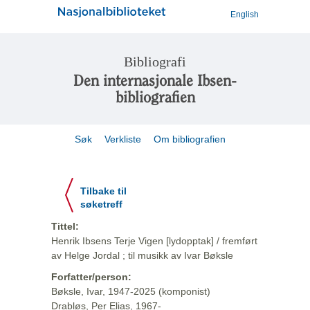
English
Bibliografi
Den internasjonale Ibsen-
bibliografien
Søk
Verkliste
Om bibliografien
Tilbake til
søketreff
Tittel:
Henrik Ibsens Terje Vigen [lydopptak] / fremført
av Helge Jordal ; til musikk av Ivar Bøksle
Forfatter/person:
Bøksle, Ivar, 1947-2025 (komponist)
Drabløs, Per Elias, 1967-