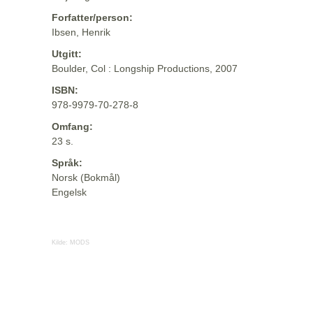
Forfatter/person:
Ibsen, Henrik
Utgitt:
Boulder, Col : Longship Productions, 2007
ISBN:
978-9979-70-278-8
Omfang:
23 s.
Språk:
Norsk (Bokmål)
Engelsk
Kilde:
MODS