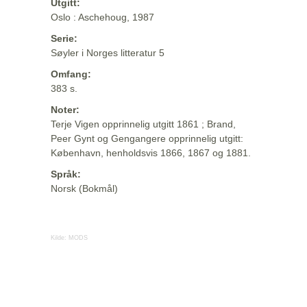
Utgitt:
Oslo : Aschehoug, 1987
Serie:
Søyler i Norges litteratur 5
Omfang:
383 s.
Noter:
Terje Vigen opprinnelig utgitt 1861 ; Brand,
Peer Gynt og Gengangere opprinnelig utgitt:
København, henholdsvis 1866, 1867 og 1881.
Språk:
Norsk (Bokmål)
Kilde:
MODS