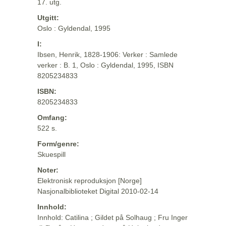
17. utg.
Utgitt:
Oslo : Gyldendal, 1995
I:
Ibsen, Henrik, 1828-1906: Verker : Samlede
verker : B. 1, Oslo : Gyldendal, 1995, ISBN
8205234833
ISBN:
8205234833
Omfang:
522 s.
Form/genre:
Skuespill
Noter:
Elektronisk reproduksjon [Norge]
Nasjonalbiblioteket Digital 2010-02-14
Innhold:
Innhold: Catilina ; Gildet på Solhaug ; Fru Inger