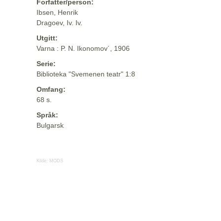
Forfatter/person:
Ibsen, Henrik
Dragoev, Iv. Iv.
Utgitt:
Varna : P. N. Ikonomov´, 1906
Serie:
Biblioteka "Svemenen teatr" 1:8
Omfang:
68 s.
Språk:
Bulgarsk
Kilde:
MODS