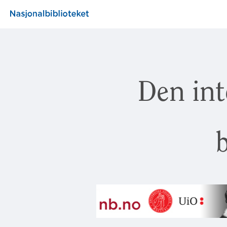
Den int
b