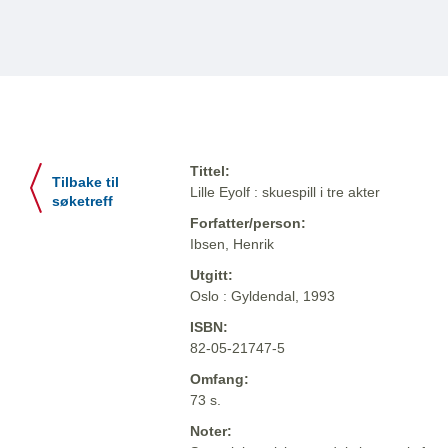
Tittel:
Tilbake til
Lille Eyolf : skuespill i tre akter
søketreff
Forfatter/person:
Ibsen, Henrik
Utgitt:
Oslo : Gyldendal, 1993
ISBN:
82-05-21747-5
Omfang:
73 s.
Noter: