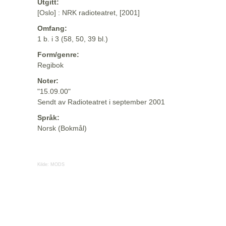
Utgitt:
[Oslo] : NRK radioteatret, [2001]
Omfang:
1 b. i 3 (58, 50, 39 bl.)
Form/genre:
Regibok
Noter:
"15.09.00"
Sendt av Radioteatret i september 2001
Språk:
Norsk (Bokmål)
Kilde:
MODS