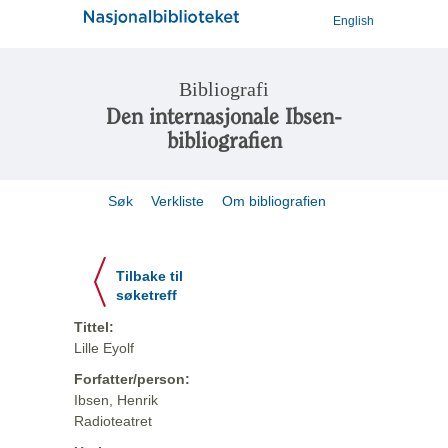
English
Bibliografi
Den internasjonale Ibsen-
bibliografien
Søk
Verkliste
Om bibliografien
Tilbake til
søketreff
Tittel:
Lille Eyolf
Forfatter/person:
Ibsen, Henrik
Radioteatret