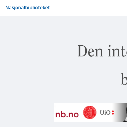
Den int
b