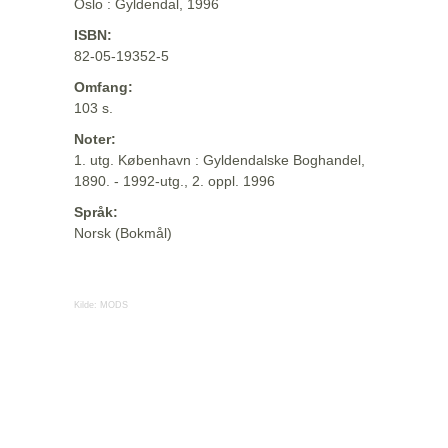
Oslo : Gyldendal, 1996
ISBN:
82-05-19352-5
Omfang:
103 s.
Noter:
1. utg. København : Gyldendalske Boghandel,
1890. - 1992-utg., 2. oppl. 1996
Språk:
Norsk (Bokmål)
Kilde:
MODS