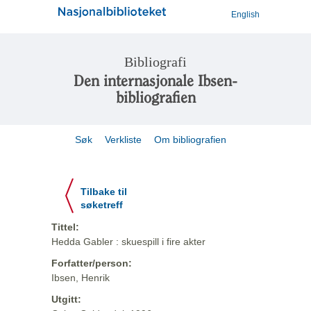
English
Bibliografi
Den internasjonale Ibsen-
bibliografien
Søk
Verkliste
Om bibliografien
Tilbake til
søketreff
Tittel:
Hedda Gabler : skuespill i fire akter
Forfatter/person:
Ibsen, Henrik
Utgitt: