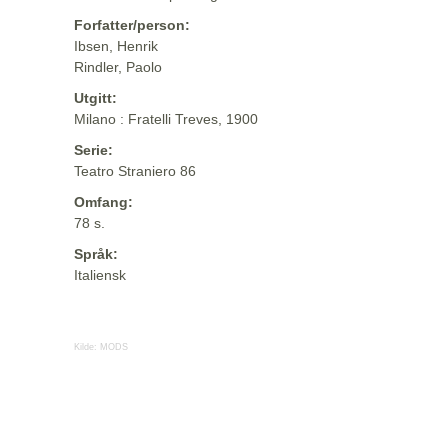
Forfatter/person:
Ibsen, Henrik
Rindler, Paolo
Utgitt:
Milano : Fratelli Treves, 1900
Serie:
Teatro Straniero 86
Omfang:
78 s.
Språk:
Italiensk
Kilde:
MODS