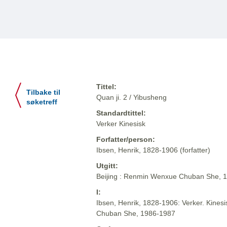
Tittel:
Tilbake til
Quan ji. 2 / Yibusheng
søketreff
Standardtittel:
Verker Kinesisk
Forfatter/person:
Ibsen, Henrik, 1828-1906 (forfatter)
Utgitt:
Beijing : Renmin Wenxue Chuban She, 
I:
Ibsen, Henrik, 1828-1906: Verker. Kinesi
Chuban She, 1986-1987