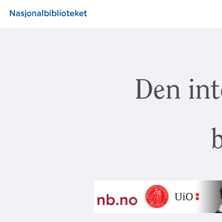
Den int
b