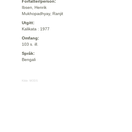
Forfatter/person:
Ibsen, Henrik
Mukhopadhyay, Ranjit
Utgitt:
Kalikata : 1977
Omfang:
103 s. ill.
Språk:
Bengali
Kilde:
MODS