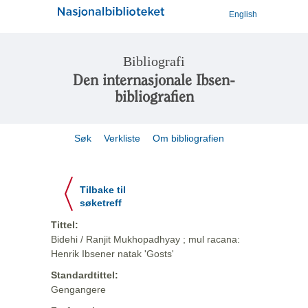
English
Bibliografi
Den internasjonale Ibsen-
bibliografien
Søk
Verkliste
Om bibliografien
Tilbake til
søketreff
Tittel:
Bidehi / Ranjit Mukhopadhyay ; mul racana:
Henrik Ibsener natak 'Gosts'
Standardtittel:
Gengangere