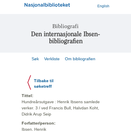
English
Bibliografi
Den internasjonale Ibsen-
bibliografien
Søk
Verkliste
Om bibliografien
Tilbake til
søketreff
Tittel:
Hundreårsutgave : Henrik Ibsens samlede
verker. 3 / ved Francis Bull, Halvdan Koht,
Didrik Arup Seip
Forfatter/person:
Ibsen, Henrik