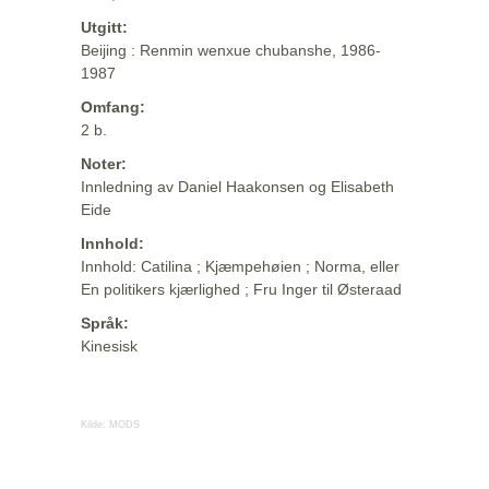
Utgitt:
Beijing : Renmin wenxue chubanshe, 1986-
1987
Omfang:
2 b.
Noter:
Innledning av Daniel Haakonsen og Elisabeth
Eide
Innhold:
Innhold: Catilina ; Kjæmpehøien ; Norma, eller
En politikers kjærlighed ; Fru Inger til Østeraad
Språk:
Kinesisk
Kilde:
MODS