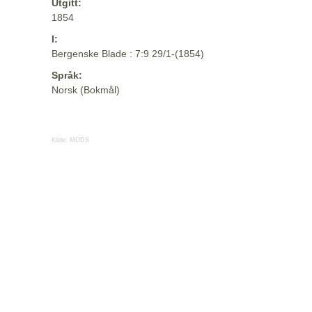
Utgitt:
1854
I:
Bergenske Blade : 7:9 29/1-(1854)
Språk:
Norsk (Bokmål)
Kilde:
MODS