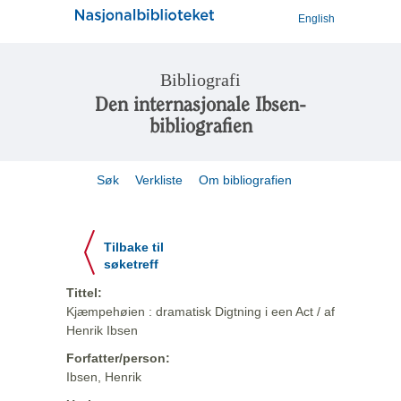
English
Bibliografi
Den internasjonale Ibsen-
bibliografien
Søk
Verkliste
Om bibliografien
Tilbake til
søketreff
Tittel:
Kjæmpehøien : dramatisk Digtning i een Act / af
Henrik Ibsen
Forfatter/person:
Ibsen, Henrik