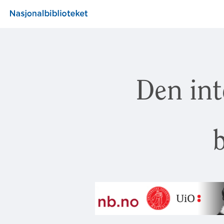
Den int
b