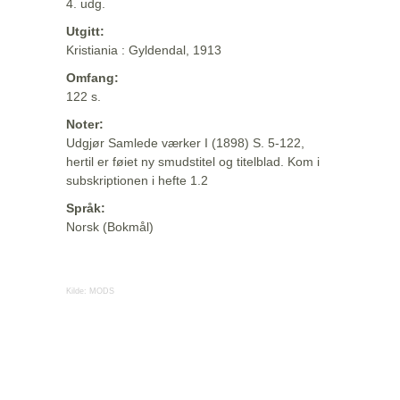
4. udg.
Utgitt:
Kristiania : Gyldendal, 1913
Omfang:
122 s.
Noter:
Udgjør Samlede værker I (1898) S. 5-122,
hertil er føiet ny smudstitel og titelblad. Kom i
subskriptionen i hefte 1.2
Språk:
Norsk (Bokmål)
Kilde:
MODS