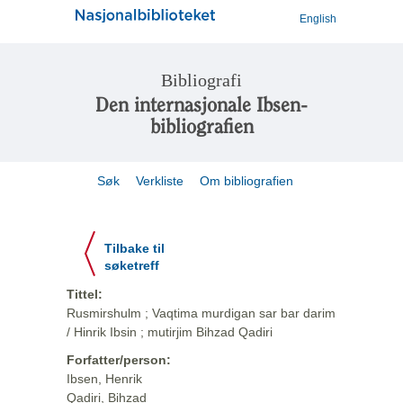
English
Bibliografi
Den internasjonale Ibsen-
bibliografien
Søk
Verkliste
Om bibliografien
Tilbake til
søketreff
Tittel:
Rusmirshulm ; Vaqtima murdigan sar bar darim
/ Hinrik Ibsin ; mutirjim Bihzad Qadiri
Forfatter/person:
Ibsen, Henrik
Qadiri, Bihzad