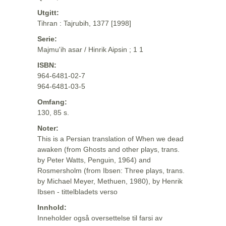
Utgitt:
Tihran : Tajrubih, 1377 [1998]
Serie:
Majmu'ih asar / Hinrik Aipsin ; 1 1
ISBN:
964-6481-02-7
964-6481-03-5
Omfang:
130, 85 s.
Noter:
This is a Persian translation of When we dead
awaken (from Ghosts and other plays, trans.
by Peter Watts, Penguin, 1964) and
Rosmersholm (from Ibsen: Three plays, trans.
by Michael Meyer, Methuen, 1980), by Henrik
Ibsen - tittelbladets verso
Innhold:
Inneholder også oversettelse til farsi av