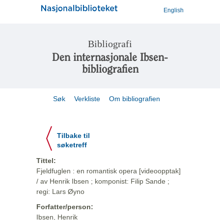
English
Bibliografi
Den internasjonale Ibsen-
bibliografien
Søk
Verkliste
Om bibliografien
Tilbake til
søketreff
Tittel:
Fjeldfuglen : en romantisk opera [videoopptak]
/ av Henrik Ibsen ; komponist: Filip Sande ;
regi: Lars Øyno
Forfatter/person:
Ibsen, Henrik