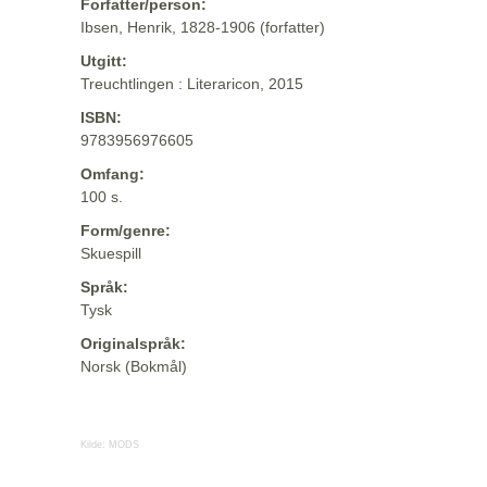
Forfatter/person:
Ibsen, Henrik, 1828-1906 (forfatter)
Utgitt:
Treuchtlingen : Literaricon, 2015
ISBN:
9783956976605
Omfang:
100 s.
Form/genre:
Skuespill
Språk:
Tysk
Originalspråk:
Norsk (Bokmål)
Kilde:
MODS