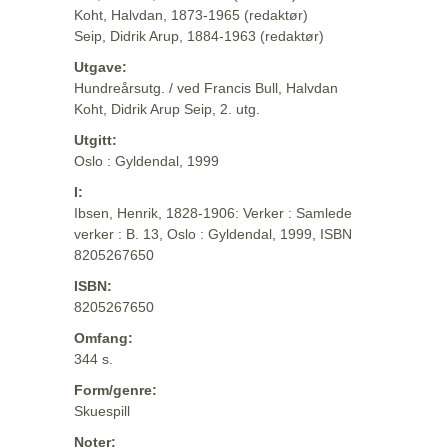
Koht, Halvdan, 1873-1965 (redaktør)
Seip, Didrik Arup, 1884-1963 (redaktør)
Utgave:
Hundreårsutg. / ved Francis Bull, Halvdan
Koht, Didrik Arup Seip, 2. utg.
Utgitt:
Oslo : Gyldendal, 1999
I:
Ibsen, Henrik, 1828-1906: Verker : Samlede
verker : B. 13, Oslo : Gyldendal, 1999, ISBN
8205267650
ISBN:
8205267650
Omfang:
344 s.
Form/genre:
Skuespill
Noter: