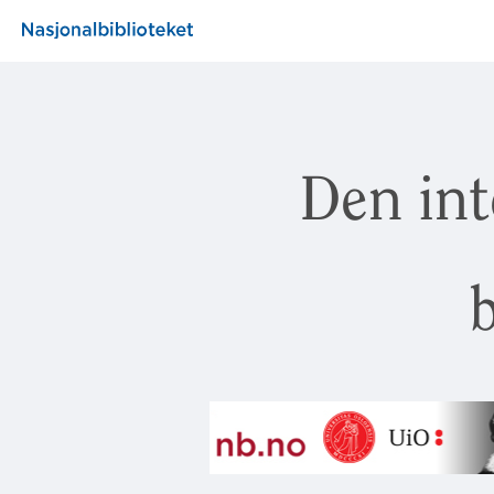
Den int
b