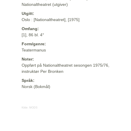
Nationaltheatret (utgiver)
Utgitt:
Oslo : [Nationaltheatret], [1975]
Omfang:
[1], 86 bl. 4°
Form/genre:
Teatermanus
Noter:
Oppført på Nationaltheatret sesongen 1975/76,
instruktør Per Bronken
Språk:
Norsk (Bokmål)
Kilde:
MODS