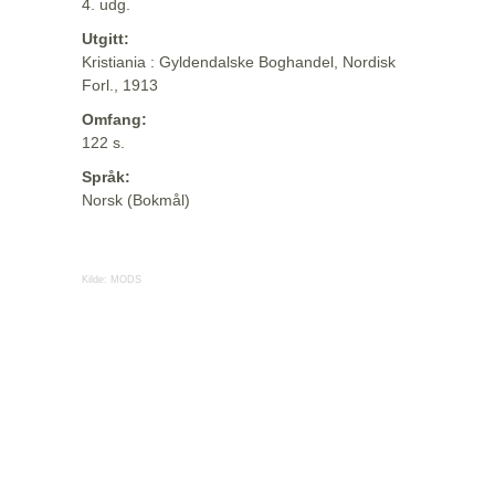
4. udg.
Utgitt:
Kristiania : Gyldendalske Boghandel, Nordisk
Forl., 1913
Omfang:
122 s.
Språk:
Norsk (Bokmål)
Kilde:
MODS