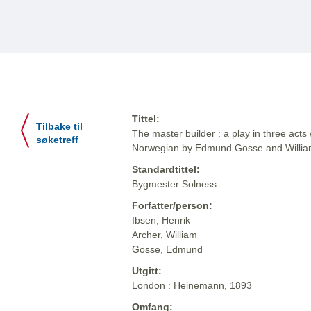
Tittel:
Tilbake til
The master builder : a play in three acts 
søketreff
Norwegian by Edmund Gosse and Willia
Standardtittel:
Bygmester Solness
Forfatter/person:
Ibsen, Henrik
Archer, William
Gosse, Edmund
Utgitt:
London : Heinemann, 1893
Omfang: