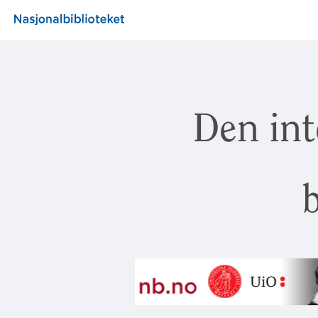
Den int
b