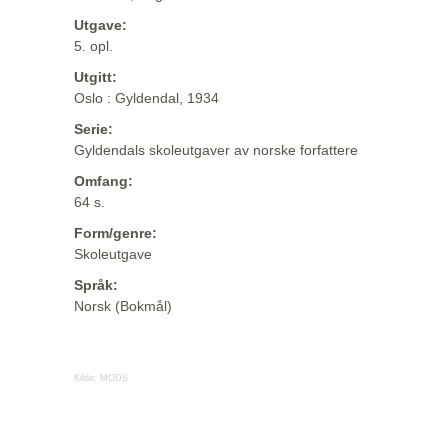
Utgave:
5. opl.
Utgitt:
Oslo : Gyldendal, 1934
Serie:
Gyldendals skoleutgaver av norske forfattere
Omfang:
64 s.
Form/genre:
Skoleutgave
Språk:
Norsk (Bokmål)
Kilde:
MODS