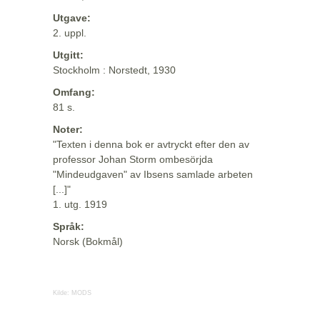
Utgave:
2. uppl.
Utgitt:
Stockholm : Norstedt, 1930
Omfang:
81 s.
Noter:
"Texten i denna bok er avtryckt efter den av
professor Johan Storm ombesörjda
"Mindeudgaven" av Ibsens samlade arbeten
[...]"
1. utg. 1919
Språk:
Norsk (Bokmål)
Kilde:
MODS