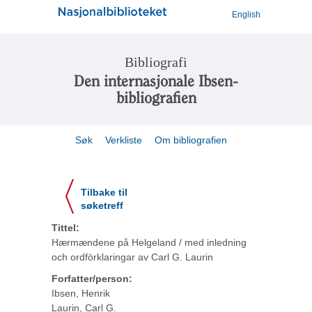
English
Bibliografi
Den internasjonale Ibsen-
bibliografien
Søk
Verkliste
Om bibliografien
Tilbake til
søketreff
Tittel:
Hærmændene på Helgeland / med inledning
och ordförklaringar av Carl G. Laurin
Forfatter/person:
Ibsen, Henrik
Laurin, Carl G.