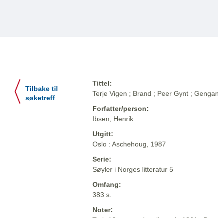
Tittel:
Tilbake til
Terje Vigen ; Brand ; Peer Gynt ; Genga
søketreff
Forfatter/person:
Ibsen, Henrik
Utgitt:
Oslo : Aschehoug, 1987
Serie:
Søyler i Norges litteratur 5
Omfang:
383 s.
Noter: