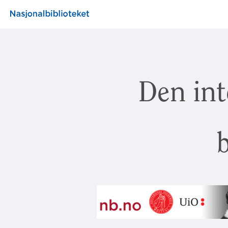
Den int
b