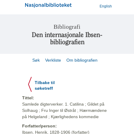
English
Bibliografi
Den internasjonale Ibsen-
bibliografien
Søk
Verkliste
Om bibliografien
Tilbake til
søketreff
Tittel:
Samlede digterverker. 1. Catilina ; Gildet på
Solhaug ; Fru Inger til Østråt ; Hærmændene
på Helgeland ; Kjærlighedens kommedie
Forfatter/person:
Ibsen, Henrik, 1828-1906 (forfatter)