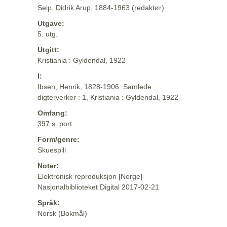
Seip, Didrik Arup, 1884-1963 (redaktør)
Utgave:
5. utg.
Utgitt:
Kristiania : Gyldendal, 1922
I:
Ibsen, Henrik, 1828-1906: Samlede
digterverker : 1, Kristiania : Gyldendal, 1922
Omfang:
397 s. port.
Form/genre:
Skuespill
Noter:
Elektronisk reproduksjon [Norge]
Nasjonalbiblioteket Digital 2017-02-21
Språk:
Norsk (Bokmål)