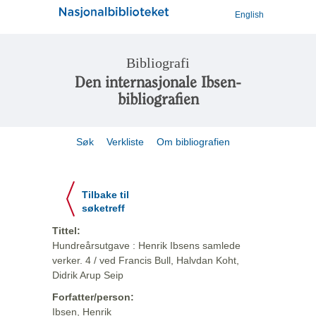
English
Bibliografi
Den internasjonale Ibsen-
bibliografien
Søk
Verkliste
Om bibliografien
Tilbake til
søketreff
Tittel:
Hundreårsutgave : Henrik Ibsens samlede
verker. 4 / ved Francis Bull, Halvdan Koht,
Didrik Arup Seip
Forfatter/person:
Ibsen, Henrik