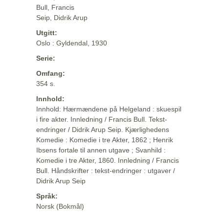
Bull, Francis
Seip, Didrik Arup
Utgitt:
Oslo : Gyldendal, 1930
Serie:
Omfang:
354 s.
Innhold:
Innhold: Hærmændene på Helgeland : skuespil
i fire akter. Innledning / Francis Bull. Tekst-
endringer / Didrik Arup Seip. Kjærlighedens
Komedie : Komedie i tre Akter, 1862 ; Henrik
Ibsens fortale til annen utgave ; Svanhild :
Komedie i tre Akter, 1860. Innledning / Francis
Bull. Håndskrifter : tekst-endringer : utgaver /
Didrik Arup Seip
Språk:
Norsk (Bokmål)