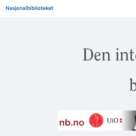
Den int
b