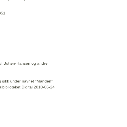
1851
aul Botten-Hansen og andre
l og gikk under navnet "Manden"
lbiblioteket Digital 2010-06-24