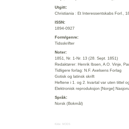
Utgitt:
Christiania : Et Interessentskabs Forl., 
ISSN:
1894-0927
Form/genre:
Tidsskrifter
Noter:
1851, Nr. 1-Nr. 13 (28. Sept. 1851)
Redaktører: Henrik Ibsen, A.O. Vinje, P
Tidligere forlag: N.F. Axelsens Forlag
Gotisk og latinsk skrift
Heftene i 1. og 2. kvartal var uten titte
Elektronisk reproduksjon [Norge] Nasjona
Språk:
Norsk (Bokmål)
Kilde:
MODS