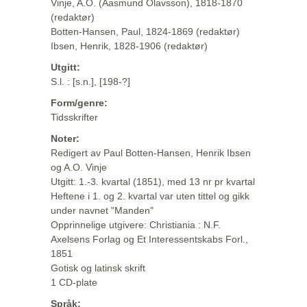
Vinje, A.O. (Aasmund Olavsson), 1818-1870
(redaktør)
Botten-Hansen, Paul, 1824-1869 (redaktør)
Ibsen, Henrik, 1828-1906 (redaktør)
Utgitt:
S.l. : [s.n.], [198-?]
Form/genre:
Tidsskrifter
Noter:
Redigert av Paul Botten-Hansen, Henrik Ibsen
og A.O. Vinje
Utgitt: 1.-3. kvartal (1851), med 13 nr pr kvartal
Heftene i 1. og 2. kvartal var uten tittel og gikk
under navnet "Manden"
Opprinnelige utgivere: Christiania : N.F.
Axelsens Forlag og Et Interessentskabs Forl.,
1851
Gotisk og latinsk skrift
1 CD-plate
Språk: