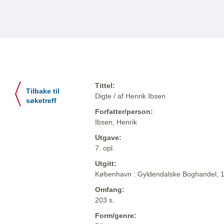
Tittel:
Tilbake til
Digte / af Henrik Ibsen
søketreff
Forfatter/person:
Ibsen, Henrik
Utgave:
7. opl.
Utgitt:
København : Gyldendalske Boghandel, 
Omfang:
203 s.
Form/genre: