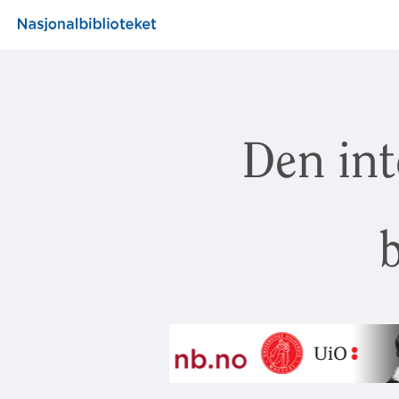
Den int
b