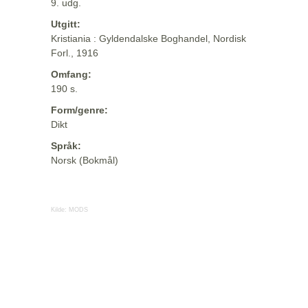
9. udg.
Utgitt:
Kristiania : Gyldendalske Boghandel, Nordisk
Forl., 1916
Omfang:
190 s.
Form/genre:
Dikt
Språk:
Norsk (Bokmål)
Kilde:
MODS