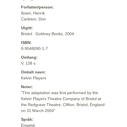
Forfatter/person:
Ibsen, Henrik
Carleton, Don
Utgitt:
Bristol : Goldney Books, 2004
ISBN:
0-9548090-1-7
Omfang:
V, 138 s.
Omtalt navn:
Kelvin Players
Noter:
"This adaptation was first performed by the
Kelvin Players Theatre Company of Bristol at
the Redgrave Theatre, Clifton, Bristol, England
on 31 March 2004"
Språk:
Engelsk