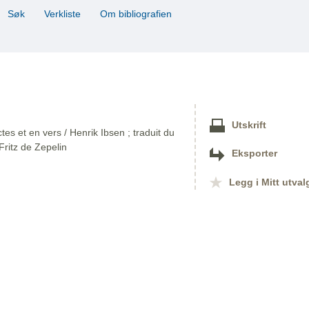
Søk
Verkliste
Om bibliografien
Utskrift
tes et en vers / Henrik Ibsen ; traduit du
Fritz de Zepelin
Eksporter
Legg i Mitt utval