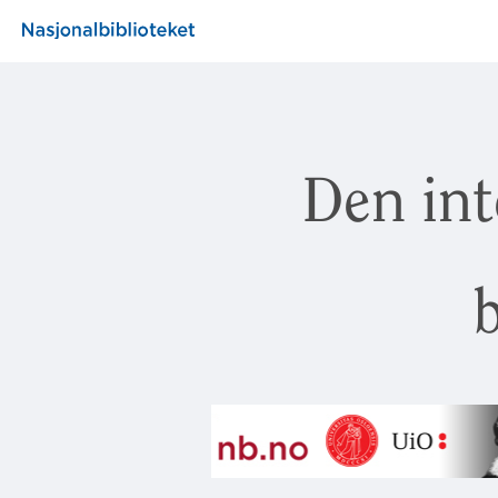
Den int
b