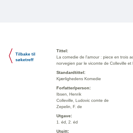
Tittel:
Tilbake til
La comedie de l'amour : piece en trois ac
søketreff
norvegien par le vicomte de Colleville et 
Standardtittel:
Kjærlighedens Komedie
Forfatter/person:
Ibsen, Henrik
Colleville, Ludovic comte de
Zepelin, F. de
Utgave:
1. éd, 2. éd
Utgitt: