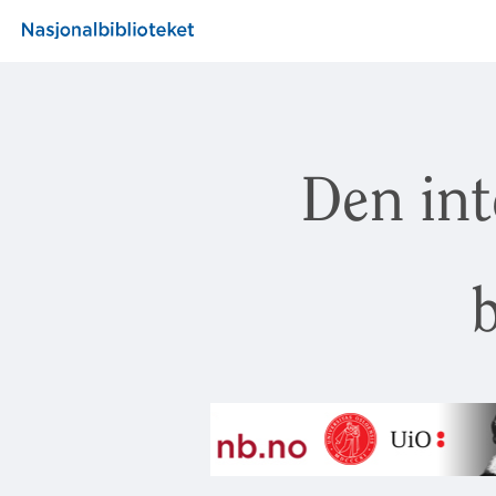
Den int
b