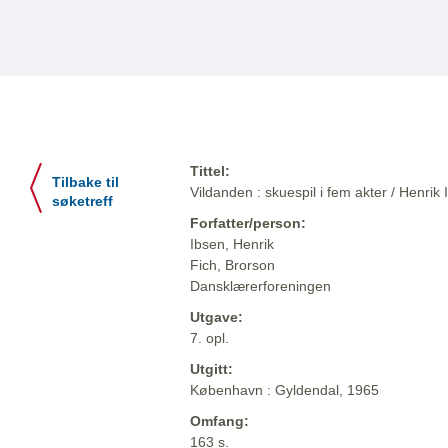
Tittel:
Tilbake til
Vildanden : skuespil i fem akter / Henrik
søketreff
Forfatter/person:
Ibsen, Henrik
Fich, Brorson
Dansklærerforeningen
Utgave:
7. opl.
Utgitt:
København : Gyldendal, 1965
Omfang:
163 s.